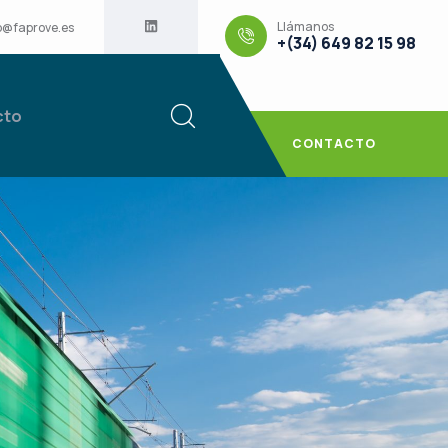
Llámanos
o@faprove.es
+(34) 649 82 15 98
cto
CONTACTO