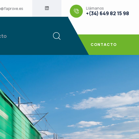
Llámanos
o@faprove.es
+(34) 649 82 15 98
cto
CONTACTO