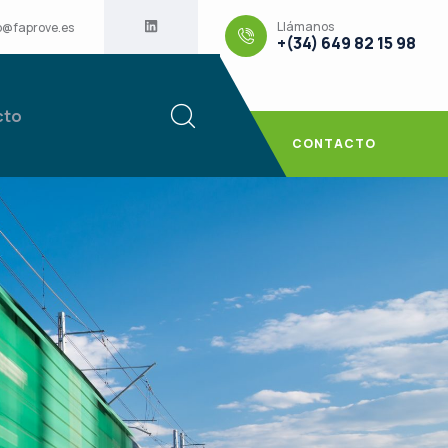
Llámanos
o@faprove.es
+(34) 649 82 15 98
cto
CONTACTO