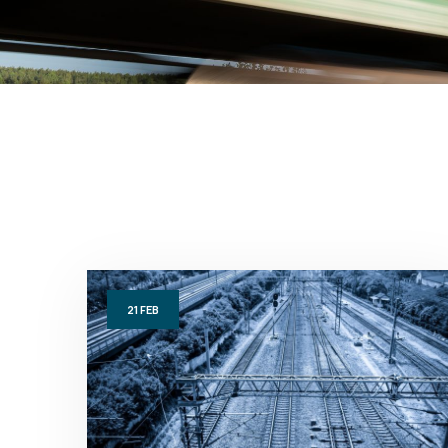
21
FEB