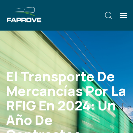
El Transporte De
Mercancías Por La
RFIG En 2024: Un
Año De