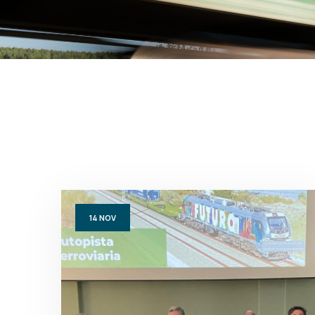
14
NOV