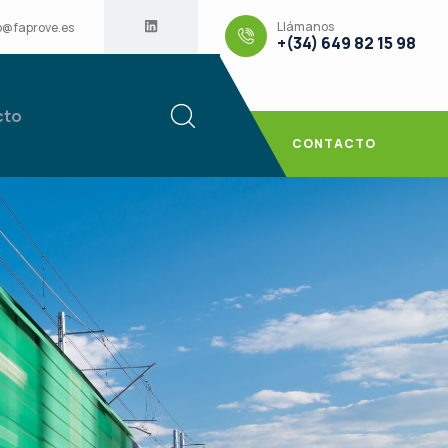
Llámanos
o@faprove.es
+(34) 649 82 15 98
cto
CONTACTO