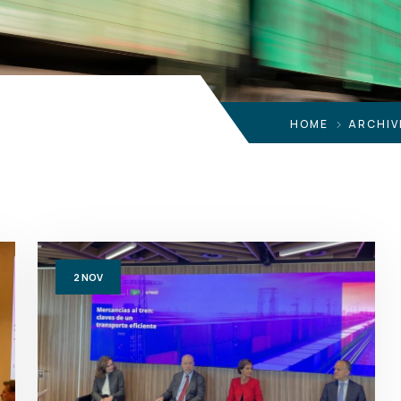
HOME
ARCHIV
2
NOV