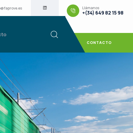
Llámanos
o@faprove.es
+(34) 649 82 15 98
cto
CONTACTO