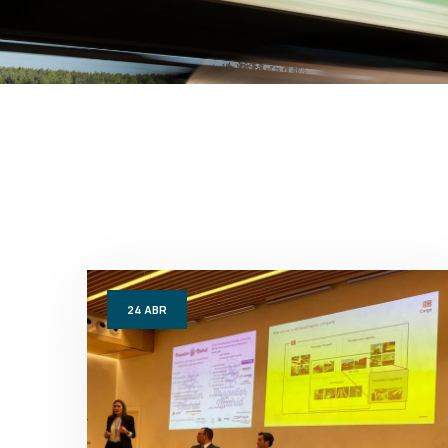
24
ABR