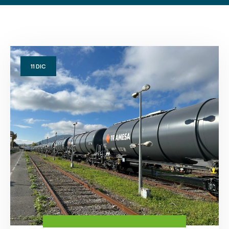
11
DIC