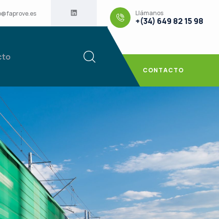
Llámanos
o@faprove.es
+(34) 649 82 15 98
cto
CONTACTO