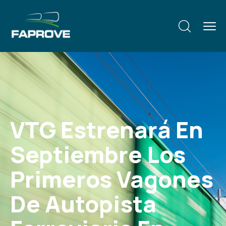
VTG Estrenará En
Septiembre Los
Primeros Vagones
De Autopista