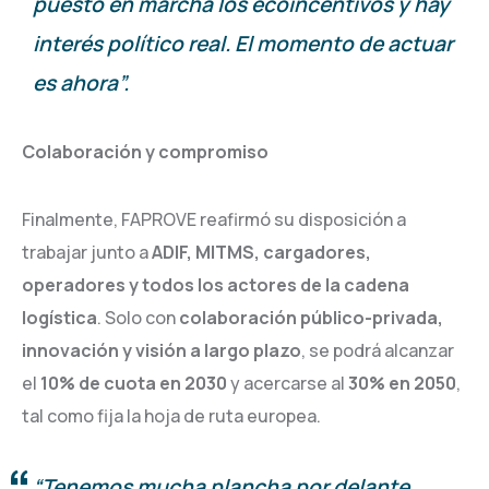
puesto en marcha los ecoincentivos y hay
interés político real. El momento de actuar
es ahora”.
Colaboración y compromiso
Finalmente, FAPROVE reafirmó su disposición a
trabajar junto a
ADIF, MITMS, cargadores,
operadores y todos los actores de la cadena
logística
. Solo con
colaboración público-privada,
innovación y visión a largo plazo
, se podrá alcanzar
el
10% de cuota en 2030
y acercarse al
30% en 2050
,
tal como fija la hoja de ruta europea.
“Tenemos mucha plancha por delante,