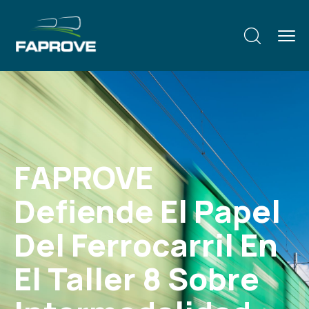
FAPROVE
Defiende El Papel
Del Ferrocarril En
El Taller 8 Sobre