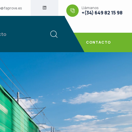
Llámanos
o@faprove.es
+(34) 649 82 15 98
cto
CONTACTO