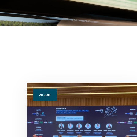
25
JUN