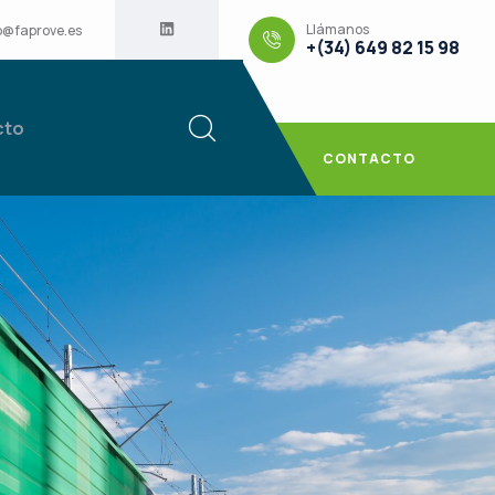
Llámanos
o@faprove.es
+(34) 649 82 15 98
cto
CONTACTO