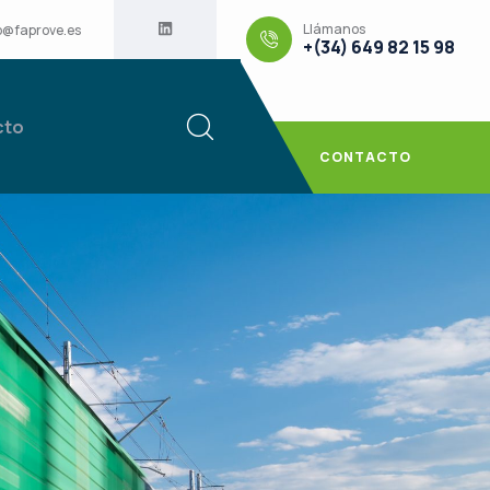
Llámanos
o@faprove.es
+(34) 649 82 15 98
cto
CONTACTO