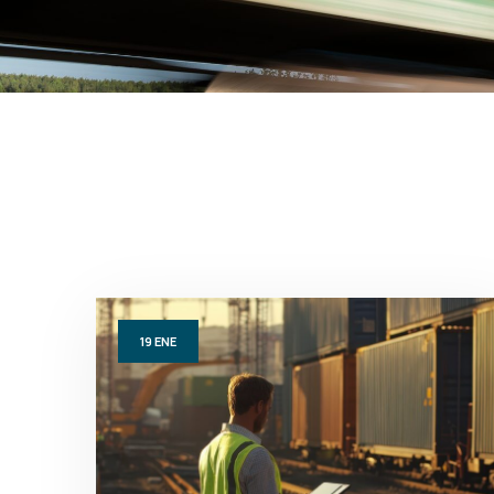
19
ENE