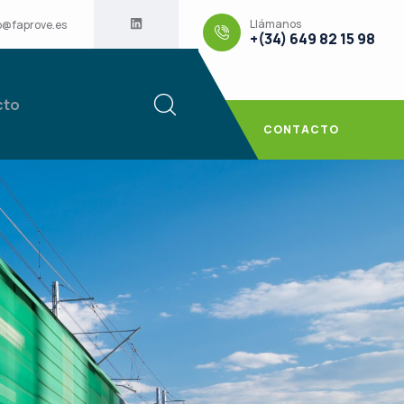
Llámanos
o@faprove.es
+(34) 649 82 15 98
cto
CONTACTO