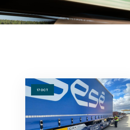
17
OCT